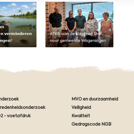
r
𝗻
𝗲𝗻 𝘃𝗲𝗿𝗺𝗶𝗻𝗱𝗲𝗿𝗲𝗻
ATKB aan de slag met SMP
𝗻𝗴𝗲𝗻?
voor gemeente Wageningen
nderzoek
MVO en duurzaamheid
vredenheidsonderzoek
Veiligheid
2 - voetafdruk
Kwaliteit
Gedragscode NGB