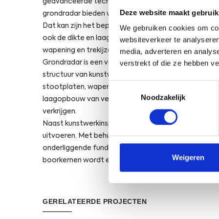
geavanceerde technologieën om diepgaand inzicht te
Deze website maakt gebruik
grondradar bieden we een niet-destructieve manier 
Dat kan zijn het bepalen van de ligging van landhoo
We gebruiken cookies om cont
ook de dikte en laagopbouw van verhardingslagen. M
websiteverkeer te analyseren
wapening en trekijzers te detecteren.
media, adverteren en analys
verstrekt of die ze hebben v
Grondradar is een veelzijdige tool die ons in staat s
structuur van kunstwerken. Of het nu gaat om het b
Toestemmingsselectie
stootplaten, wapening, trekijzers, het detecteren va
Noodzakelijk
laagopbouw van verhardingen, grondradar biedt ee
verkrijgen.
Naast kunstwerkinspecties kunnen we met onze
3D-
uitvoeren. Met behulp van grondradar wordt ook
ve
onderliggende fundatielagen worden vastgesteld. D
Weigeren
boorkernen wordt een hoge nauwkeurigheid verkreg
GERELATEERDE PROJECTEN