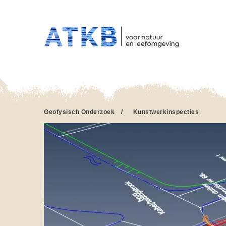
HO
Overslaan
en
naar
de
inhoud
gaan
Geofysisch Onderzoek
/
Kunstwerkinspecties