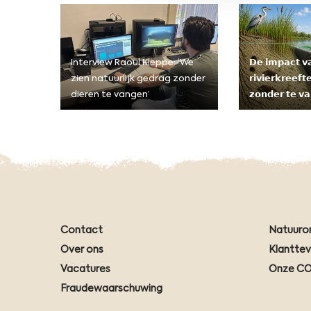
Interview Raoul Kleppe: ‘We
𝗗𝗲 𝗶𝗺𝗽𝗮𝗰𝘁 𝘃
zien natuurlijk gedrag zonder
𝗿𝗶𝘃𝗶𝗲𝗿𝗸𝗿𝗲𝗲𝗳
dieren te vangen’
𝘇𝗼𝗻𝗱𝗲𝗿 𝘁𝗲 𝘃
Contact
Natuuro
Over ons
Klantte
Vacatures
Onze CO
Fraudewaarschuwing