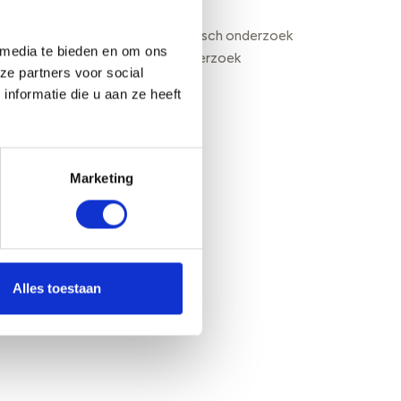
Martijn Romar
a
Adviseur geofysisch onderzoek
a
 media te bieden en om ons
Geofysisch onderzoek
t
ze partners voor social
s
088 1153 200
nformatie die u aan ze heeft
e
n
Offerte aanvragen
i
n
Marketing
Z
u
i
d
-
H
Alles toestaan
o
l
l
a
n