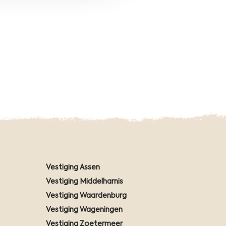
d
Vestiging Assen
Vestiging Middelharnis
Vestiging Waardenburg
Vestiging Wageningen
Vestiging Zoetermeer