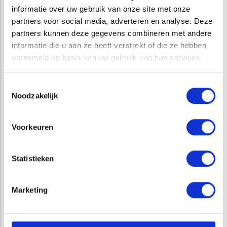
informatie over uw gebruik van onze site met onze
publiek.
partners voor social media, adverteren en analyse. Deze
Afhankelijk van het aantal deelnemers kan deze ook op een
partners kunnen deze gegevens combineren met andere
van onze vestigingen in Assen, Waardenburg, Wageningen,
informatie die u aan ze heeft verstrekt of die ze hebben
Middelharnis of Zoetermeer worden gegeven.
verzameld op basis van uw gebruik van hun services.
info@at-kb.nl
Interesse? Neem contact met ons op via
of
Toestemmingsselectie
088-1153200.
Noodzakelijk
Voorkeuren
GERELATEERDE PROJECTEN
Statistieken
Marketing