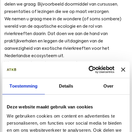
delen we graag. Bijvoorbeeld doormiddel van cursussen,
presentaties of lezingen die we op maat verzorgen.
We nemen u graag mee in de wondere (of soms sombere)
wereld van de aquatische ecologie en de rol van
rivierkreeften daarin. Dat doen we aan de hand van
praktijkverhalen en leggen de uitdagingen van de
aanwezigheid van exotische rivierkreeften voor het
Nederlandse ecosysteem uit.
We geven antwoord op vragen zoals:
Bestaan er ook inheemse rivierkreeften?
Welke soorten zijn er in Nederland?
Welke problematiek speelt er?
Toestemming
Details
Over
Hoe is de situatie in uw regio of beheergebied?
Waarom is het vrijgeven van de kreeftenvisserij geen
Deze website maakt gebruik van cookies
afdoende oplossing?
Aan welke oplossingsrichtingen werken we?
We gebruiken cookies om content en advertenties te
Hoe verhogen we de veerkracht van het ecosysteem?
personaliseren, om functies voor social media te bieden
Uiteraard wordt de lezing afgestemd op de locatie en het
en om ons websiteverkeer te analyseren. Ook delen we