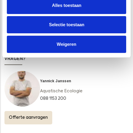
Alles toestaan
Interview Raoul Kleppe: ‘We zien natuurlijk gedrag
Selectie toestaan
zonder dieren te vangen’
Weigeren
VRAGEN?
Yannick Janssen
Aquatische Ecologie
088 1153 200
Offerte aanvragen