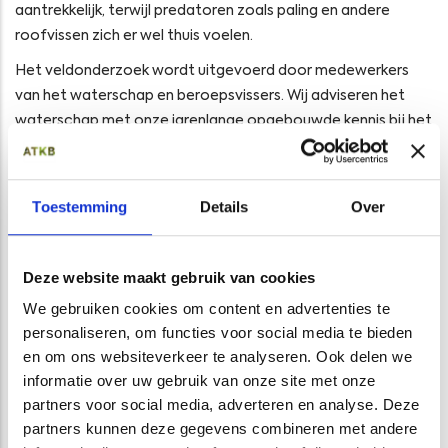
aantrekkelijk, terwijl predatoren zoals paling en andere
roofvissen zich er wel thuis voelen.
Het veldonderzoek wordt uitgevoerd door medewerkers
van het waterschap en beroepsvissers. Wij adviseren het
waterschap met onze jarenlange opgebouwde kennis bij het
uitvoeren van het onderzoek en bij het opstellen van het
bestrijdingsplan.
Toestemming
Details
Over
Dit alles met het doel het creëren en behouden van gezonde
ecosystemen.
Deze website maakt gebruik van cookies
Meer weten over rivierkreeften(schade), advies nodig?
We gebruiken cookies om content en advertenties te
info@at-kb.nl
Neem contact met ons op via
of 088-
personaliseren, om functies voor social media te bieden
1153200. Wij helpen graag!
en om ons websiteverkeer te analyseren. Ook delen we
informatie over uw gebruik van onze site met onze
wetterskipfryslan.nl/news/we-beginnen-pilot-met-
Lees meer:
partners voor social media, adverteren en analyse. Deze
wegvangen-invasieve-rivierkreeften
partners kunnen deze gegevens combineren met andere