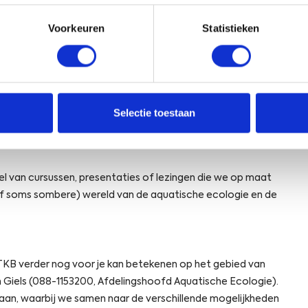
n voor mogelijke maatregelen om verspreiding te
e
 goed mogelijk te beschermen. Daarnaast kunnen we
s
Voorkeuren
Statistieken
 van schades door graafgedrag van rivierkreeften.
r
o
n
d
ar de verspreiding van rivierkreeften, hun gedrag en de
r
t werken we aan de ontwikkeling van effectieve vangst-
Selectie toestaan
i
hattingen en beheerperspectieven voor water- en
v
i
e
l van cursussen, presentaties of lezingen die we op maat
r
f soms sombere) wereld van de aquatische ecologie en de
k
r
e
e
f
TKB verder nog voor je kan betekenen op het gebied van
t
 Giels (088-1153200, Afdelingshoofd Aquatische Ecologie).
e
 aan, waarbij we samen naar de verschillende mogelijkheden