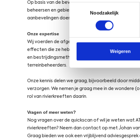
Op basis van de bevindingen geven we aanbevelinge
Toestemmingsselectie
beheersen en gebieden die nog kreeftenvrij zijn zo
Noodzakelijk
aanbevelingen doen voor het beperken of voorkomen
Onze expertise
Wij voerden de afgelopen jaren veel onderzoek uit na
effecten die ze hebben op watersystemen. Daarnaas
Weigeren
en bestrijdingsmethoden, betrouwbare populatiesc
terreinbeheerders.
Onze kennis delen we graag, bijvoorbeeld door midde
verzorgen. We nemen je graag mee in de wondere (o
rol van rivierkreeften daarin.
Vragen of meer weten?
Nog vragen over de quickscan of wil je weten wat A
rivierkreeften? Neem dan contact op met Johan van
Graag bieden we ook een vrijblijvend adviesgesprek