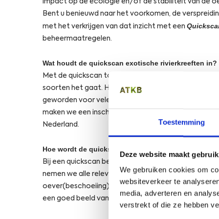
impact op de ecologie en/of de stabiliteit van de o
Bent u benieuwd naar het voorkomen, de verspreidin
Quickscan
met het verkrijgen van dat inzicht met een
beheermaatregelen.
Wat houdt de quickscan exotische rivierkreeften in?
Met de quickscan tonen we de aan- of afwezigheid v
soorten het gaat. Hiervoor heeft ATKB in 2020 een p
geworden voor vele waterbeheerders in Nederland. 
maken we een inschatting van de omvang van een kr
Toestemming
Nederland.
Hoe wordt de quickscan uitgevoerd?
Deze website maakt gebruik
Bij een quickscan bemonsteren we de kreeftenpopul
We gebruiken cookies om cont
nemen we alle relevante locatieparameters op. Da
websiteverkeer te analyseren
oever(beschoeiing) in beeld brengen die waarschijnli
media, adverteren en analys
een goed beeld van de verspreiding en eventuele sc
verstrekt of die ze hebben v