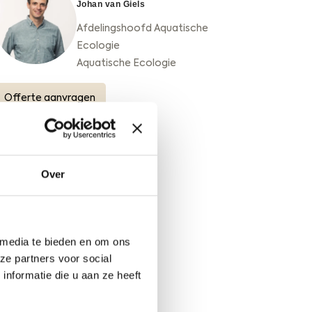
t
Johan van Giels
o
Afdelingshoofd Aquatische
f
Ecologie
f
Aquatische Ecologie
e
n
Offerte aanvragen
b
i
j
v
o
Over
o
r
m
a
 media te bieden en om ons
l
ze partners voor social
i
nformatie die u aan ze heeft
g
e
s