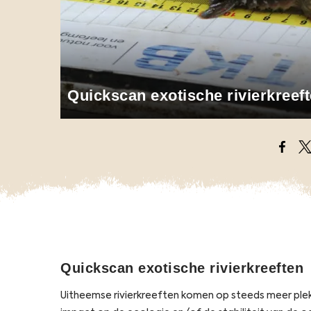
Quickscan exotische rivierkreef
Opens
O
Quickscan exotische rivierkreeften
Uitheemse rivierkreeften komen op steeds meer plek