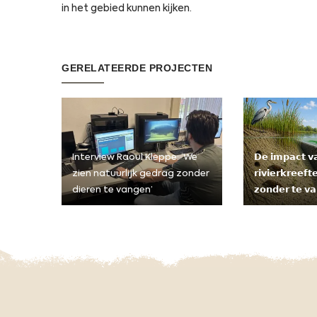
in het gebied kunnen kijken.
GERELATEERDE PROJECTEN
Interview Raoul Kleppe: ‘We
𝗗𝗲 𝗶𝗺𝗽𝗮𝗰𝘁 𝘃
zien natuurlijk gedrag zonder
𝗿𝗶𝘃𝗶𝗲𝗿𝗸𝗿𝗲𝗲𝗳
dieren te vangen’
𝘇𝗼𝗻𝗱𝗲𝗿 𝘁𝗲 𝘃