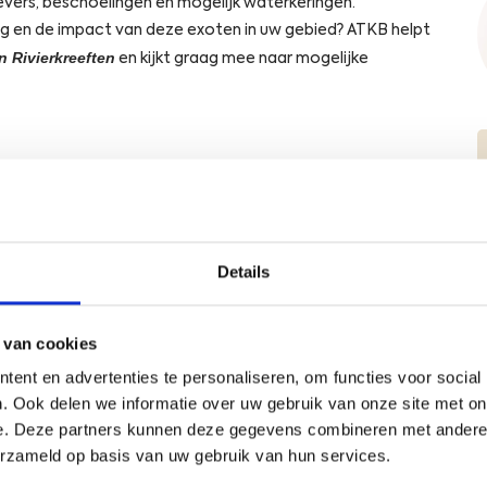
evers, beschoeiingen en mogelijk waterkeringen.
t
e
g en de impact van deze exoten in uw gebied? ATKB helpt
r
 Rivierkreeften
en kijkt graag mee naar mogelijke
b
e
h
e
an rivierkreeften in een water aan en zien we om welke
e
rotocol ontwikkeld dat sindsdien de standaard is
r
Op basis van één bemonstering en onze historische data
d
eeftenpopulatie ten opzichte van andere plekken in
e
Details
r
s
b
 van cookies
i
atie gedurende één etmaal met kleine vangtuigen en
ent en advertenties te personaliseren, om functies voor social
j
arnaast kunnen we beschadigingen aan de
. Ook delen we informatie over uw gebruik van onze site met on
k
jk door kreeften veroorzaakt zijn. Op deze manier krijgt u
e. Deze partners kunnen deze gegevens combineren met andere i
e
hade die de kreeften veroorzaken op uw terrein.
u
erzameld op basis van uw gebruik van hun services.
z