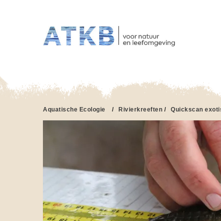
HO
Overslaan
en
naar
de
inhoud
gaan
Aquatische Ecologie
/
Rivierkreeften
/
Quickscan exoti