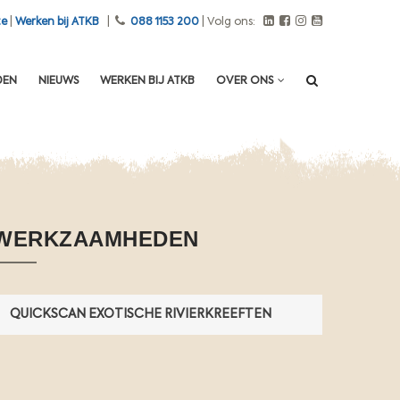
te
|
Werken bij ATKB
|
088 1153 200
| Volg ons:
O
DEN
NIEUWS
WERKEN BIJ ATKB
OVER ONS
n
d
e
r
z
o
e
k
WERKZAAMHEDEN
n
a
a
r
QUICKSCAN EXOTISCHE RIVIERKREEFTEN
n
i
e
u