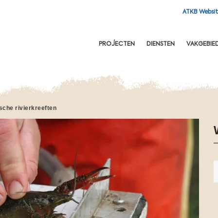
ATKB Websi
OFDNAVIGATIE
PROJECTEN
DIENSTEN
VAKGEBIE
sche rivierkreeften
N
i
e
u
w
a
f