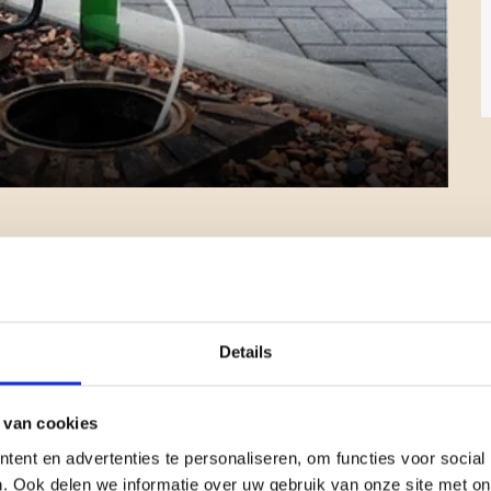
i
j
k
e
u
z
e
s
r
 in a new window
pens in a new window
Opens in a new window
Opens in a new window
o
n
d
r
i
Details
v
i
 van cookies
e
r
ent en advertenties te personaliseren, om functies voor social
ater heeft dan ook een grote invloed op onze
k
. Ook delen we informatie over uw gebruik van onze site met on