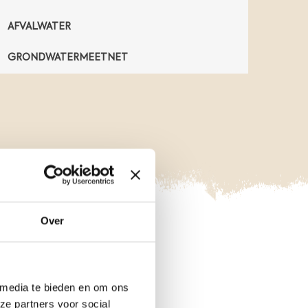
a
AFVALWATER
l
i
GRONDWATERMEETNET
g
e
s
t
o
r
t
p
l
a
a
Over
t
s
VRAGEN?
e
n
 media te bieden en om ons
i
ze partners voor social