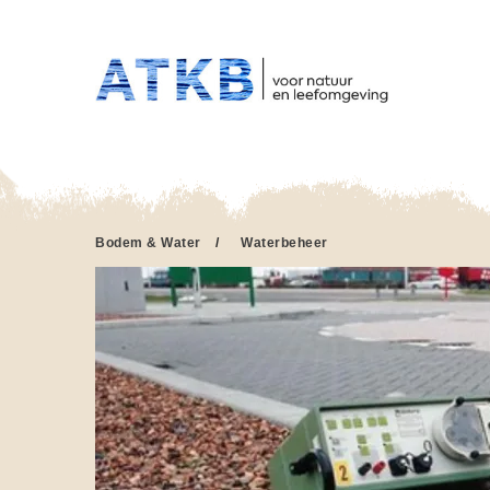
HO
Overslaan
en
naar
de
inhoud
gaan
Bodem & Water
/
Waterbeheer