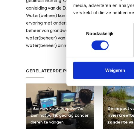
gebiedsinrichting. Om te voldoen aan de eisen die h
media, adverteren en analys
aanleiding van de Europese Kaderrichtlijn Water is
verstrekt of die ze hebben v
Water(beheer) kan onderverdeeld worden in grondw
ervaring met onderzoek naar en het monitoren van w
Toestemmingsselectie
beheer van grondwatermeetnetten, het opstellen va
Noodzakelijk
water(beheer) van toepassing zijn. U kunt bij ons t
water(beheer) binnen uw situatie.
Weigeren
GERELATEERDE PROJECTEN
Interview Raoul Kleppe: ‘We
𝗗𝗲 𝗶𝗺𝗽𝗮𝗰𝘁 𝘃
zien natuurlijk gedrag zonder
𝗿𝗶𝘃𝗶𝗲𝗿𝗸𝗿𝗲𝗲𝗳
dieren te vangen’
𝘇𝗼𝗻𝗱𝗲𝗿 𝘁𝗲 𝘃