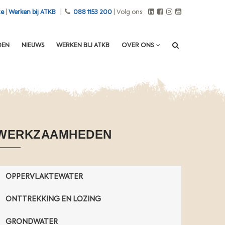
g
te
|
Werken bij ATKB
|
088 1153 200
| Volg ons:
e
n
d
DEN
NIEUWS
WERKEN BIJ ATKB
OVER ONS
e
s
t
o
f
f
e
n
WERKZAAMHEDEN
b
i
j
v
OPPERVLAKTEWATER
o
ONTTREKKING EN LOZING
o
r
GRONDWATER
m