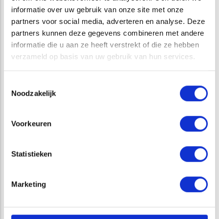
ATKB kan voor u de directievoering en regulier toezicht
informatie over uw gebruik van onze site met onze
verzorgen en beschikt over medewerkers met ruime kennis
partners voor social media, adverteren en analyse. Deze
over diverse contract- en besteksvormen zoals UAV/UAV-
partners kunnen deze gegevens combineren met andere
GC en RAW. Daarnaast beschikt ATKB over deskundig
informatie die u aan ze heeft verstrekt of die ze hebben
personeel voor de uitvoering van ecologische begeleiding
verzameld op basis van uw gebruik van hun services.
en milieukundige begeleiding bij waterbodemsanering.
Onderdeel van de directievoering en begeleiding zijn onder
Toestemmingsselectie
andere:
Noodzakelijk
Het tussentijds peilen van de waterbodem;
Het toezicht houden op ontgraven/afgevoerde
Voorkeuren
baggerspecie;
De monitoring van mors en vertroebeling;
Meting en monitoring van het zuurstofgehalte;
Statistieken
Het toezicht op het naleven van vereisten uit een
ecologisch werkprotocol;
Marketing
Het onderhouden van contact met bevoegde gezagen
en overige belanghebbenden.
Milieukundige begeleiding bij waterbodemsanering dient