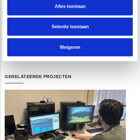
verplicht verricht te worden volgens de vereisten uit de BRL
Alles toestaan
SIKB 6000 (Milieukundige begeleiding van
(water)bodemsaneringen en nazorg), protocol 6003
Selectie toestaan
(Milieukundige begeleiding van ingrepen in de waterbodem
en uitvoering van waterbodemsaneringen). ATKB is hiervoor
gecertificeerd en beschikt tevens over de hiervoor
Weigeren
verplichte erkenning volgens KWALIBO.
GERELATEERDE PROJECTEN