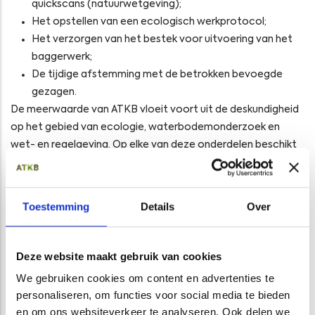
quickscans (natuurwetgeving);
Het opstellen van een ecologisch werkprotocol;
Het verzorgen van het bestek voor uitvoering van het
baggerwerk;
De tijdige afstemming met de betrokken bevoegde
gezagen.
De meerwaarde van ATKB vloeit voort uit de deskundigheid
op het gebied van ecologie, waterbodemonderzoek en
wet- en regelgeving. Op elke van deze onderdelen beschikt
ATKB over voldoende specialisten.
Directievoering, toezicht en begeleiding
Toestemming
Details
Over
Een goede voorbereiding is cruciaal bij het binnen de
planning en het budget realiseren van een baggerwerk.
Begeleiding in de uitvoeringsfase is echter zeker zo
Deze website maakt gebruik van cookies
belangrijk en bij sterk verontreinigde waterbodems zelfs
We gebruiken cookies om content en advertenties te
verplicht. Als initiatiefnemer/opdrachtgever wilt u achteraf
personaliseren, om functies voor social media te bieden
niet voor verrassingen komen te staan.
en om ons websiteverkeer te analyseren. Ook delen we