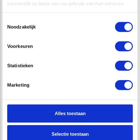
verzameld op basis van uw gebruik van hun services.
VAKGEBIED
Toestemmingsselectie
Noodzakelijk
GEOFYSISCH ONDERZOEK
Voorkeuren
DIENSTEN
Statistieken
DETECTIE HOLLE RUIMTEN EN VERZWAKKINGEN
Marketing
GEOFYSISCH ONDERZOEK
OBJECTDETECTIE
Alles toestaan
VRAGEN?
Selectie toestaan