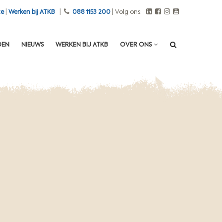
te
|
Werken bij ATKB
|
088 1153 200
| Volg ons:
DEN
NIEUWS
WERKEN BIJ ATKB
OVER ONS