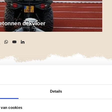
betonnen dekvloer
 in a new window
pens in a new window
Opens in a new window
Opens in a new window
 een recent opgeleverde atletiekbaan.
inspectie bleken scheuren aanwezig te zijn in de betonnen
Details
 de 3D-radar kon de positie van deze scheuren op niet-
sis van het 3D-radaronderzoek kan vervolgens een
 van cookies
 alleen effectief worden uitgevoerd met een 3D-radar