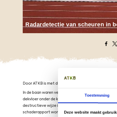
Radardetectie van scheuren in 
Opens
O
Door ATKB is met de
3D-radar
een scan gemaakt van
In de baan waren verzakkingen zichtbaar. Bij nadere 
Toestemming
dekvloer onder de kunststofbaan. Door de inzet van
destructieve wijze in beeld worden gebracht. Op ba
Deze website maakt gebruik
schaderapport worden opgesteld. Dit onderzoek kon