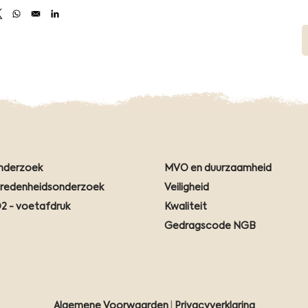
s in a new window
Opens in a new window
Opens in a new window
Opens in a new window
nderzoek
MVO en duurzaamheid
vredenheidsonderzoek
Veiligheid
2 - voetafdruk
Kwaliteit
Gedragscode NGB
Algemene Voorwaarden
|
Privacyverklaring