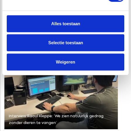
Alles toestaan
GERELATEERDE PROJECTEN
Selectie toestaan
Weigeren
Interview Raoul Kleppe: ‘We zien natuurlijk gedrag
zonder dieren te vangen’