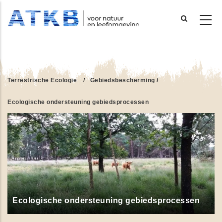
Overslaan
en
naar
de
Terrestrische Ecologie
/
Gebiedsbescherming
/
inhoud
gaan
Ecologische ondersteuning gebiedsprocessen
Ecologische ondersteuning gebiedsprocessen