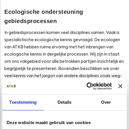
Ecologische ondersteuning
gebiedsprocessen
In gebiedsprocessen komen veel disciplines samen. Vaak is
specialistische ecologische kennis gevraagd. De ecologen
van ATKB hebben ruime ervaring met het inbrengen van
ecologische kennis in dergelijke processen. Wij zijn in staat
om ons vakgebied voor alle betrokken partijen inzichtelijk en
begrijpelijk te presenteren. Bovendien beschikken we over
veel kennis van het jargon van andere disciplines zoals weg-
en waterbouw, landschapsinrichting, landbouw en
waterbeheer. U mag van ons verwachten dat we op niveau
meepraten en meedenken in gebiedsprocessen.
Toestemming
Details
Over
Onze ecologische inbreng kan bijvoorbeeld bestaan uit:
Inzichtelijk maken van abiotische randvoorwaarden
Deze website maakt gebruik van cookies
voor behoud en versterking van natuurwaarden