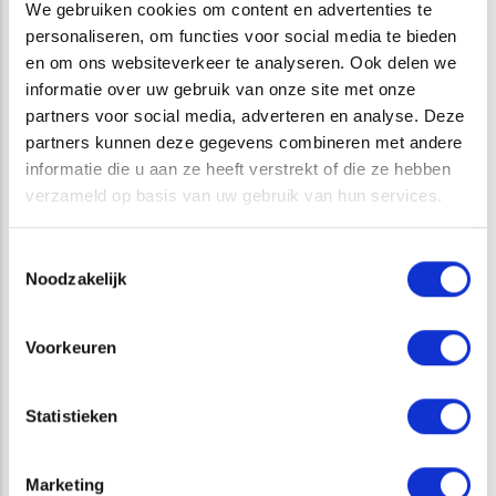
We gebruiken cookies om content en advertenties te
Benoemen van kansen en knelpunten voor het opheffen
personaliseren, om functies voor social media te bieden
van ruimtelijke barrières voor de migratie van
en om ons websiteverkeer te analyseren. Ook delen we
diersoorten
informatie over uw gebruik van onze site met onze
Ontwerpen van landschapselementen met een
partners voor social media, adverteren en analyse. Deze
meerwaarde voor de natuur
partners kunnen deze gegevens combineren met andere
Inbrengen van technische specificaties voor het
informatie die u aan ze heeft verstrekt of die ze hebben
ontwerp van faunapassages, natuurvriendelijke oevers
verzameld op basis van uw gebruik van hun services.
en randenbeheer
Toestemmingsselectie
Noodzakelijk
Voorkeuren
Statistieken
Marketing