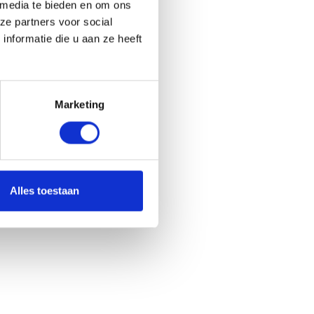
 media te bieden en om ons
e
ze partners voor social
n
nformatie die u aan ze heeft
i
n
Z
u
Marketing
i
d
-
H
o
l
Alles toestaan
l
a
n
d