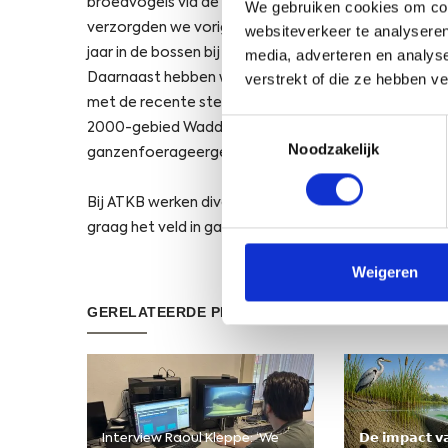
broedvogels via de BMP-methode of in het kader van
We gebruiken cookies om cont
verzorgden we vorig jaar een SNL broedvogelkarteri
websiteverkeer te analyseren
jaar in de bossen bij Dronten.
media, adverteren en analys
verstrekt of die ze hebben v
Daarnaast hebben we ervaring met het monitoren va
met de recente sterke ontwikkeling van deze indust
Toestemmingsselectie
2000-gebied Waddenzee zouden reageren op deze on
Noodzakelijk
ganzenfoerageergebieden in kaart in opdracht van
Bij ATKB werken diverse deskundigen, waaronder echte 
graag het veld in gaan om vogels te kijken en monito
Weigeren
GERELATEERDE PROJECTEN
Interview Raoul Kleppe: ‘We
𝗗𝗲 𝗶𝗺𝗽𝗮𝗰𝘁 𝘃