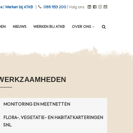
i
te
|
Werken bij ATKB
|
088 1153 200
| Volg ons:
n
i
g
DEN
NIEUWS
WERKEN BIJ ATKB
OVER ONS
e
n
d
e
s
t
o
WERKZAAMHEDEN
f
f
e
n
MONITORING EN MEETNETTEN
b
i
FLORA-, VEGETATIE- EN HABITATKARTERINGEN
j
SNL
v