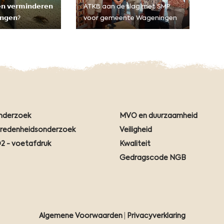
𝗲𝗻 𝘃𝗲𝗿𝗺𝗶𝗻𝗱𝗲𝗿𝗲𝗻
ATKB aan de slag met SMP
𝗻𝗴𝗲𝗻?
voor gemeente Wageningen
nderzoek
MVO en duurzaamheid
vredenheidsonderzoek
Veiligheid
2 - voetafdruk
Kwaliteit
Gedragscode NGB
Algemene Voorwaarden
|
Privacyverklaring