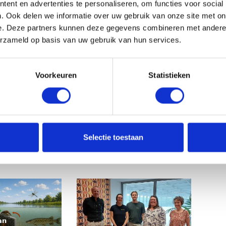
 het Subsidiestelsel Natuur en Landschap (SNL). Zo
ent en advertenties te personaliseren, om functies voor social
e
ng in de bossen rond Beetsterzwaag. En doen we dat dit
. Ook delen we informatie over uw gebruik van onze site met on
r
e. Deze partners kunnen deze gegevens combineren met andere i
k
erzameld op basis van uw gebruik van hun services.
n niet-broedvogels. Zoals rond de Eemshaven, in verband
r
riehaven. Het was de vraag hoe doelsoorten van Natura
e
twikkelingen. Ook brachten we de ligging van
e
Voorkeuren
Statistieken
f
 gemeente Assen.
t
e
‘vogelaars’, die zowel voor hun werk als in hun vrije tijd
n
ren.
b
e
Selectie toestaan
h
e
e
r
𝗻