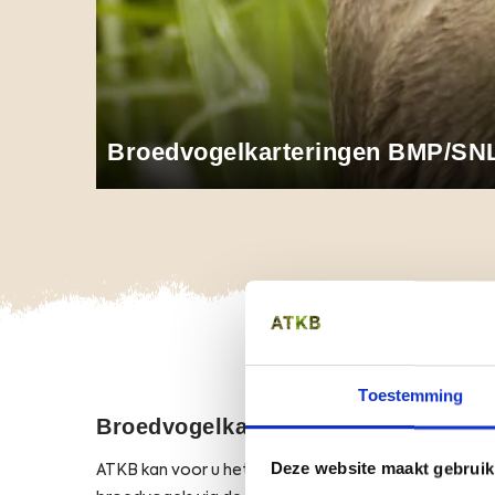
Broedvogelkarteringen BMP/SN
Opens
O
Toestemming
Broedvogelkarteringen BMP/SNL
Deze website maakt gebruik
ATKB kan voor u het voorkomen van vogels in een ge