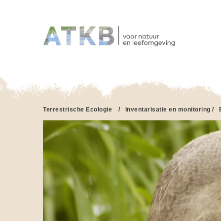
HO
Overslaan
en
naar
de
inhoud
gaan
Terrestrische Ecologie
/
Inventarisatie en monitoring
/