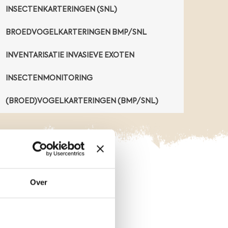
o
INSECTENKARTERINGEN (SNL)
o
r
BROEDVOGELKARTERINGEN BMP/SNL
m
a
INVENTARISATIE INVASIEVE EXOTEN
l
i
INSECTENMONITORING
g
e
(BROED)VOGELKARTERINGEN (BMP/SNL)
s
t
o
r
t
p
l
Over
a
VRAGEN?
a
t
s