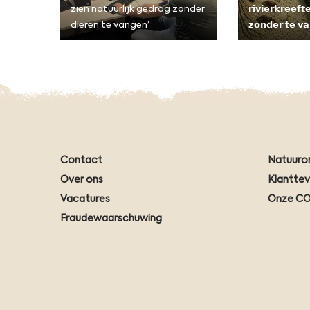
zien natuurlijk gedrag zonder
𝗿𝗶𝘃𝗶𝗲𝗿𝗸𝗿𝗲𝗲𝗳
dieren te vangen’
𝘇𝗼𝗻𝗱𝗲𝗿 𝘁𝗲 𝘃
Contact
Natuuro
Over ons
Klantte
Vacatures
Onze CO
Fraudewaarschuwing