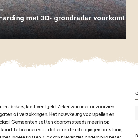
harding met 3D- grondradar voorkomt
en duikers, kost veel geld. Zeker wanneer onvoorzien
kgaten of verzakkingen. Het nauwkeurig voorspellen en
ciaal. Gemeenten zetten daarom steeds meer in op
 kaart te brengen voordat er grote uitdagingen ontstaan,
l met lagere kosten. Ook kan preventief onderhoud beter