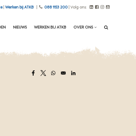
te
|
Werken bij ATKB
|
088 1153 200
| Volg ons:
DEN
NIEUWS
WERKEN BIJ ATKB
OVER ONS
Opens in a new window
Opens in a new window
Opens in a new window
Opens in a new window