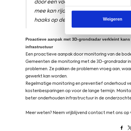
door een voertuig dat toegelaten is 
mee kan rijden. De 3D-grondradar sca
Weigeren
haaks op de weg gereden te worden.
Proactieve aanpak met 3D-grondradar verkleint kans
infrastructuur
Een proactieve aanpak door monitoring van de bodem
Gemeenten die monitoring met de 3D-grondradar in 
problemen. Ze pakken de problemen vroeg aan, waa
gewerkt kan worden.
Regelmatige monitoring en preventief onderhoud ver
kostenbesparingen op voor de lange termijn. Monit
beter onderhouden infrastructuur in de onderzoch
Meer weten? Neem vrijblijvend contact met ons op 
Open