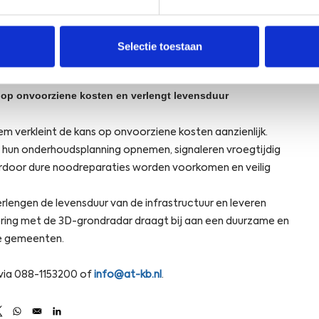
op de Nederlandse wegen en met het verkeer
nt vlakdekkend, zodoende hoeft er ook niet
Selectie toestaan
 op onvoorziene kosten en verlengt levensduur
 verkleint de kans op onvoorziene kosten aanzienlijk.
hun onderhoudsplanning opnemen, signaleren vroegtijdig
rdoor dure noodreparaties worden voorkomen en veilig
lengen de levensduur van de infrastructuur en leveren
oring met de 3D-grondradar draagt bij aan een duurzame en
te gemeenten.
via 088-1153200 of
info@at-kb.nl
.
s in a new window
Opens in a new window
Opens in a new window
Opens in a new window