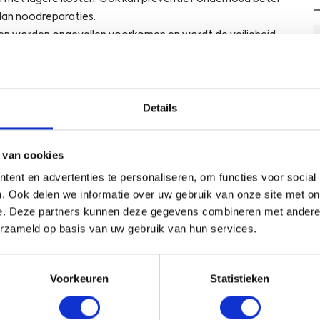
dan noodreparaties.
gen worden ongevallen voorkomen en wordt de veiligheid
d.
erzoek gedaan voor meerdere gemeenten in Nederland. Zo
Details
wijkingen onder asfaltwegen te monitoren. Daarbij
 asfaltlaag en verzakkingspotentieel aan het licht. Met
onder verhardingen in kaart gebracht. Holtes en verlaagde
 van cookies
en of gebieden die gevoelig zijn voor verzakking. Ook
ent en advertenties te personaliseren, om functies voor social
rd is of verplaatst; dat kan namelijk duiden op eerdere
. Ook delen we informatie over uw gebruik van onze site met on
De 3D-grondradar geeft gedetailleerde informatie over
e. Deze partners kunnen deze gegevens combineren met andere i
ngen en rond kunstwerken.
erzameld op basis van uw gebruik van hun services.
Voorkeuren
Statistieken
D-grondradar is dat er geen wegafzettingen
ig. De 3D-grondradar wordt voortgetrokken