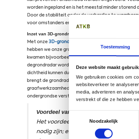
worden ingepland en is het meestal minder storend 
Door de stabiliteit onder de verharding te waarbor
voor omstanders en werknemers beter gewaarborg
Inzet van 3D-grondradar voor monitoring
Met onze
3D-grondradar
hebben we uitgebreid ond
Toestemming
hebben we onze grondradar-systemen ingezet om af
kwamen bijvoorbeeld zijdelingse verschuivingen in de
degrondradar worden holtes en verlaagde dichtheid 
Deze website maakt gebruik
dichtheid kunnen duiden op het ontstaan van zinkgat
We gebruiken cookies om cont
brengt de grondradar in beeld waar de bodem verstoo
websiteverkeer te analyseren
graafwerkzaamheden of natuurlijke veranderingen. 
media, adverteren en analys
ondergrondse verstoringen en holtes onder verhardi
verstrekt of die ze hebben v
Voordeel van 3D-grondradar
Toestemmingsselectie
Noodzakelijk
Het voordeel van onderzoek met de 3
nodig zijn; er is geen graafwerk nod