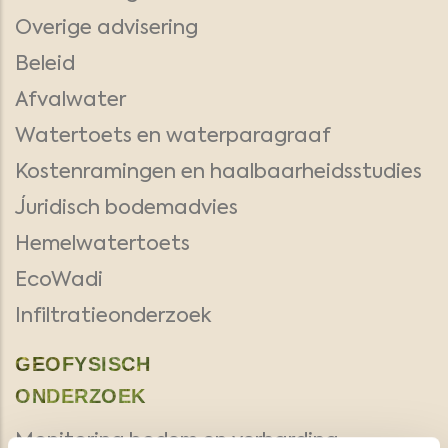
Overige advisering
Beleid
Afvalwater
Watertoets en waterparagraaf
Kostenramingen en haalbaarheidsstudies
Juridisch bodemadvies
Hemelwatertoets
EcoWadi
Infiltratieonderzoek
GEOFYSISCH
ONDERZOEK
Monitoring bodem en verharding