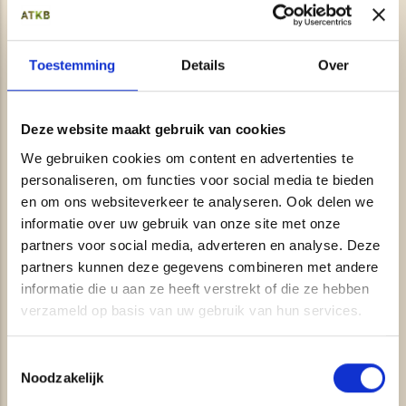
Graafgangen opsporen
Kunstwerkinspecties
Toestemming
Details
Over
Grondradar ondersteuning archeologie
Objectdetectie
Deze website maakt gebruik van cookies
Detectie holle ruimten en verzwakkingen
We gebruiken cookies om content en advertenties te
personaliseren, om functies voor social media te bieden
Spoorballastinspectie in 3D
en om ons websiteverkeer te analyseren. Ook delen we
BIM (Bouw Informatie Model)
informatie over uw gebruik van onze site met onze
partners voor social media, adverteren en analyse. Deze
Locatiescan
partners kunnen deze gegevens combineren met andere
luchtfotografie
informatie die u aan ze heeft verstrekt of die ze hebben
verzameld op basis van uw gebruik van hun services.
Verhardingsonderzoek
Opsporen kabels en leidingen
Toestemmingsselectie
Noodzakelijk
TERRESTRISCHE