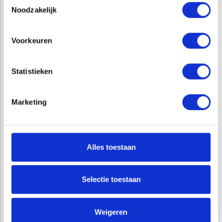
Noodzakelijk
Voorkeuren
Statistieken
Interview Raoul Kleppe: ‘We zien natuurlijk gedrag
zonder dieren te vangen’
Marketing
Alles toestaan
VRAGEN?
Selectie toestaan
Johan van Giels
Afdelingshoofd Aquatische Ecologie
Weigeren
Aquatische Ecologie