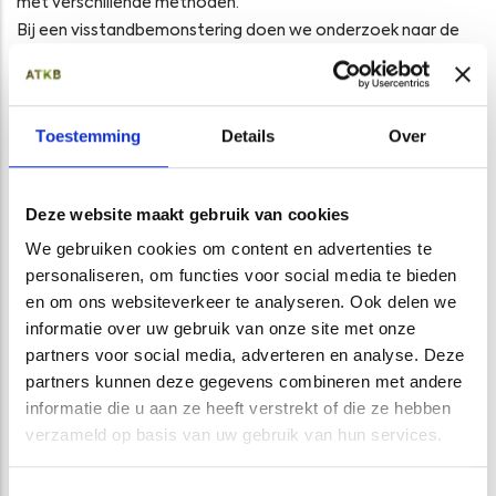
met verschillende methoden.
Bij een visstandbemonstering doen we onderzoek naar de
omvang van het visbestand. Daarbij kijken we naar de
soorten die ter plaatse voorkomen en hoe deze verspreid
zijn. Soms wordt ook onderzoek gedaan naar specifieke
Toestemming
Details
Over
vissoorten. Voor deze onderzoeken gebruiken we
verschillende vangstmethoden en technieken.
Bij ATKB bent u aan het juiste adres als het gaat om vragen
Deze website maakt gebruik van cookies
over de visstand. Wij voeren al sinds 1996
We gebruiken cookies om content en advertenties te
visstandbemonsteringen met onze eigen vangtuigen.
personaliseren, om functies voor social media te bieden
Wanneer nodig gebruiken wij ook innovatieve methodes
en om ons websiteverkeer te analyseren. Ook delen we
zoals
e-DNA
of
telemetrisch onderzoek
.
informatie over uw gebruik van onze site met onze
partners voor social media, adverteren en analyse. Deze
partners kunnen deze gegevens combineren met andere
GERELATEERDE PROJECTEN
informatie die u aan ze heeft verstrekt of die ze hebben
verzameld op basis van uw gebruik van hun services.
Toestemmingsselectie