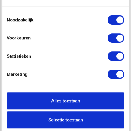
Toestemmingsselectie
Noodzakelijk
Voorkeuren
Statistieken
Marketing
Interview Raoul Kleppe: ‘We zien natuurlijk gedrag
zonder dieren te vangen’
Alles toestaan
VRAGEN?
Selectie toestaan