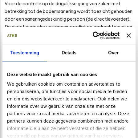
Voor de controle op de dagelijkse gang van zaken met
betrekking tot de bodemsanering wordt toezicht gehouden
door een saneringsdeskundig persoon (de directievoerder).
De directievoerder vertegenwoordigt de opdrachtgever en
houdt toezicht op de naleving van het contract of bestek
voor de uitvoering van de bodemsanering. Hierbij houdt hij
met name toezicht op de financiële zaken en de planning en
Toestemming
Details
Over
neemt hij beslissingen aangaande wijzigingen ten opzichte
van het saneringsbestek. Ten aanzien van de milieukundige
aspecten is een goede samenwerking tussen de
Deze website maakt gebruik van cookies
milieukundige begeleider en de directievoerder van groot
We gebruiken cookies om content en advertenties te
belang. Door deze deskundige en onafhankelijke
personaliseren, om functies voor social media te bieden
samenwerking wordt efficiënt gewerkt en worden kosten
en om ons websiteverkeer te analyseren. Ook delen we
bespaard. ATKB biedt milieukundige begeleiding in
informatie over uw gebruik van onze site met onze
combinatie met directievoering aan.
partners voor social media, adverteren en analyse. Deze
partners kunnen deze gegevens combineren met andere
informatie die u aan ze heeft verstrekt of die ze hebben
verzameld op basis van uw gebruik van hun services.
GERELATEERDE PROJECTEN