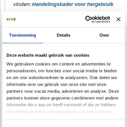
Handelingskader voor hergebruik
vinden:
van PFAS-houdende grond en
baggerspecie | Informatiepunt
Leefomgeving (iplo.nl)
Toestemming
Details
Over
Inmiddels is de bodemkwaliteit ter plaatse van de dammen
Deze website maakt gebruik van cookies
in kaart gebracht. Daaruit blijkt dat de grond van het
We gebruiken cookies om content en advertenties te
grootste deel van de dammen geschikt is voor hergebruik
personaliseren, om functies voor social media te bieden
binnen de Kruispolder. Bij de overige dammen zijn
en om ons websiteverkeer te analyseren. Ook delen we
aandachtspunten aangetroffen op het gebied van PFAS,
informatie over uw gebruik van onze site met onze
PAK’s, zink en/of asbest. Bij één dam is het asfalt
partners voor social media, adverteren en analyse. Deze
teerhoudend en bij twee dammen is de funderingslaag niet
partners kunnen deze gegevens combineren met andere
geschikt voor hergebruik.
informatie die u aan ze heeft verstrekt of die ze hebben
Bodemsanering
verzameld op basis van uw gebruik van hun services.
Diverse dammen (circa dertig) worden voorafgaand aan de
herontwikkeling gesaneerd. Wij stelden een plan van aanpak