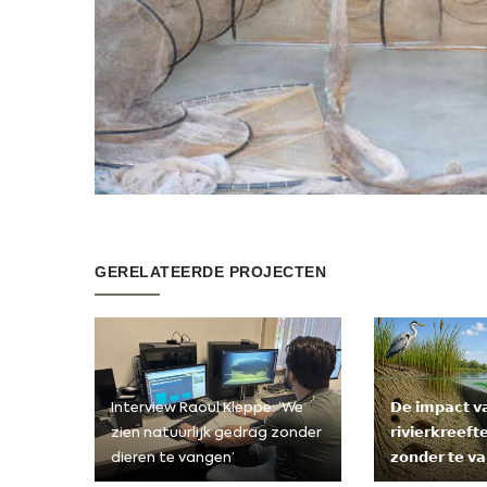
GERELATEERDE PROJECTEN
Interview Raoul Kleppe: ‘We
𝗗𝗲 𝗶𝗺𝗽𝗮𝗰𝘁 𝘃
zien natuurlijk gedrag zonder
𝗿𝗶𝘃𝗶𝗲𝗿𝗸𝗿𝗲𝗲𝗳
dieren te vangen’
𝘇𝗼𝗻𝗱𝗲𝗿 𝘁𝗲 𝘃