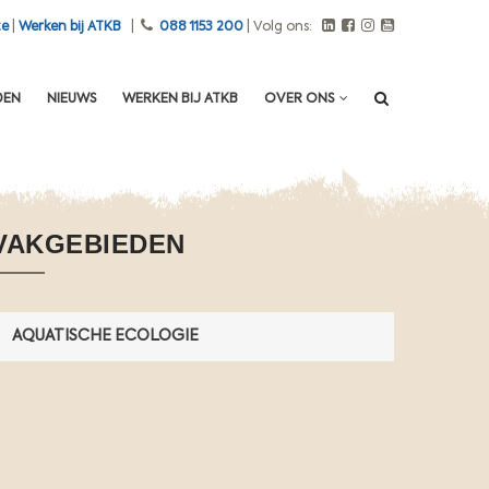
te
|
Werken bij ATKB
|
088 1153 200
| Volg ons:
DEN
NIEUWS
WERKEN BIJ ATKB
OVER ONS
VAKGEBIEDEN
O
n
d
e
AQUATISCHE ECOLOGIE
r
z
o
e
k
n