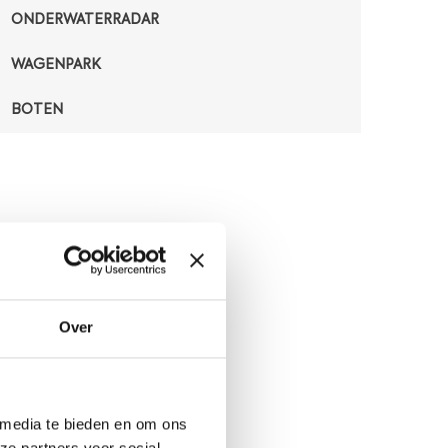
g
ONDERWATERRADAR
e
n
WAGENPARK
d
BOTEN
e
s
t
o
f
f
e
n
b
i
Over
j
v
o
o
 media te bieden en om ons
r
ze partners voor social