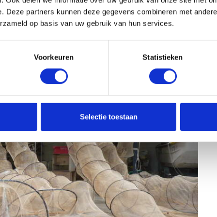
b
steld.
e. Deze partners kunnen deze gegevens combineren met andere i
i
erzameld op basis van uw gebruik van hun services.
j
k
e
Voorkeuren
Statistieken
u
z
e
s
r
o
Selectie toestaan
n
d
r
i
v
i
e
r
k