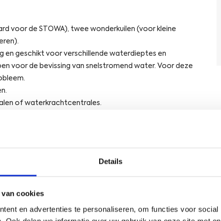
e
l
aard voor de STOWA), twee wonderkuilen (voor kleine
p
eren).
t
g en geschikt voor verschillende waterdieptes en
w
a
en voor de bevissing van snelstromend water. Voor deze
t
robleem.
e
n.
r
alen of waterkrachtcentrales.
b
e
) met maaswijdtes variërend van 10 mm tot 200 mm. Tevens
h
t veertien verschillende maaswijdtes zoals in het
e
e
Details
r
vennetten etc.
d
e
 van cookies
huis vervaardigen, repareren, ontwerpen en aanpassen van
r
ent en advertenties te personaliseren, om functies voor social
s
nderzoeksnetten worden jaarlijks grondig nagekeken,
. Ook delen we informatie over uw gebruik van onze site met on