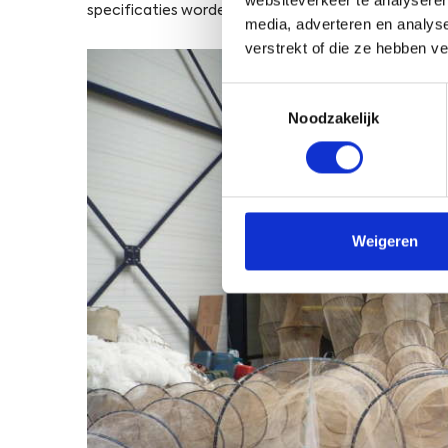
specificaties worden nagemeten en indien nodig her
media, adverteren en analys
verstrekt of die ze hebben v
Toestemmingsselectie
Noodzakelijk
Weigeren