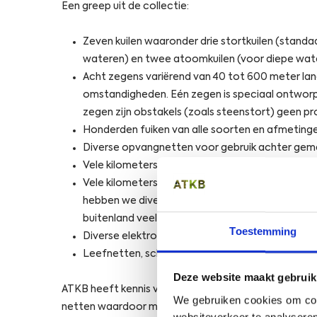
Een greep uit de collectie:
Zeven kuilen waaronder drie stortkuilen (stand
wateren) en twee atoomkuilen (voor diepe wat
Acht zegens variërend van 40 tot 600 meter lan
omstandigheden. Eén zegen is speciaal ontworp
zegen zijn obstakels (zoals steenstort) geen p
Honderden fuiken van alle soorten en afmetinge
Diverse opvangnetten voor gebruik achter gem
Vele kilometers aan keernetten.
Vele kilometers aan kieuwnetten (staand want
hebben we diverse speciale onderzoeksnetten me
buitenland veel toegepast worden.
Toestemming
Diverse elektrovisapparaten.
Leefnetten, schepnetten, kornetten, broed/lar
Deze website maakt gebruik
ATKB heeft kennis van en ervaring met het in eigen 
We gebruiken cookies om cont
netten waardoor maatwerk altijd mogelijk is. Alle o
websiteverkeer te analyseren