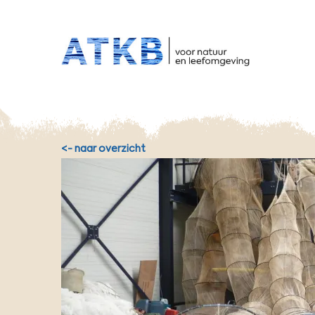
HO
Overslaan
en
naar
de
inhoud
gaan
<- naar overzicht