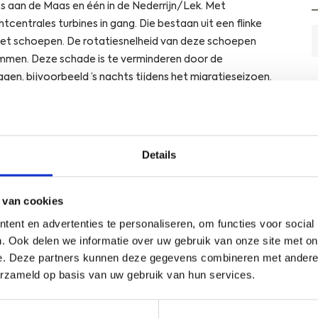
s aan de Maas en één in de Nederrijn/Lek. Met
centrales turbines in gang. Die bestaan uit een flinke
met schoepen. De rotatiesnelheid van deze schoepen
mmen. Deze schade is te verminderen door de
ggen, bijvoorbeeld ’s nachts tijdens het migratieseizoen.
d door Rijkswaterstaat opgevoerd als visexpert tijdens de
n jaren heeft uitgevoerd om vast te stellen hoe groot de
n bij aan de uiteindelijke uitspraak van de rechter. De
Details
eft geresulteerd in het veiligstellen van zalmsmolts en alen
eefomgeving (WVL) en Rijkswaterstaat Zuid Nederland (RWS
 van cookies
 vissterfte in een riviertraject, die de vissen goed genoeg
ent en advertenties te personaliseren, om functies voor social
e trekvissen. Voor de twee waterkrachtcentrales in de
. Ook delen we informatie over uw gebruik van onze site met on
dat ze 90% van de trekvissoorten in leven moeten houden.
e. Deze partners kunnen deze gegevens combineren met andere i
e vispopulatie niet onverantwoord onder druk.
erzameld op basis van uw gebruik van hun services.
s in a new window
Opens in a new window
Opens in a new window
Opens in a new window