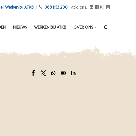
te
|
Werken bij ATKB
|
088 1153 200
| Volg ons:
DEN
NIEUWS
WERKEN BIJ ATKB
OVER ONS
Opens in a new window
Opens in a new window
Opens in a new window
Opens in a new window