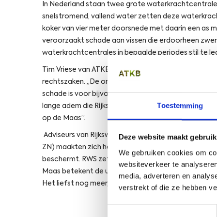
In Nederland staan twee grote waterkrachtcentrale
snelstromend, vallend water zetten deze waterkracht
koker van vier meter doorsnede met daarin een as 
veroorzaakt schade aan vissen die erdoorheen zwe
waterkrachtcentrales in bepaalde periodes stil te le
Tim Vriese van ATKB is blij met de uitspraak, hij wer
rechtszaken. ,,De onderzoeken die ATKB de afgelope
schade is voor bijvoorbeeld zalmsmolts en aal, droege
Toestemming
lange adem die Rijkswaterstaat in dit traject had, he
op de Maas”.
Adviseurs van Rijkswaterstaat Water, Verkeer en L
Deze website maakt gebruik
ZN) maakten zich hard voor de norm van maximaal 10%
We gebruiken cookies om cont
beschermt. RWS zette in op het beschermen van dez
websiteverkeer te analyseren
Maas betekent de uitspraak van de Raad van State 
media, adverteren en analys
Het liefst nog meer, maar bij 10% vissterfte staat d
verstrekt of die ze hebben v
Toestemmingsselectie
Open