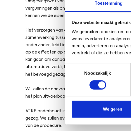
Omgevingswet van A tot Z voor u verzorgen. We heb
Toestemming
vergunningen als ontheffingen. Doordat we regel
kennen we de eisen die gesteld worden.
Deze website maakt gebruik
Het verzorgen van ontheffingen en vergunningen in
We gebruiken cookies om cont
samenwerking tussen ons en de opdrachtgever. De 
websiteverkeer te analyseren
ondervinden, leidt in de regel tot een mitigatieop
media, adverteren en analys
verstrekt of die ze hebben v
op de effecten op deze natuurwaarden. Deze aanpass
kan gaan om aanpassingen in de wijze van uitvoering
Toestemmingsselectie
alternatieve verblijfplaatsen of leefgebieden te make
Noodzakelijk
het bevoegd gezag als bindende voorwaarde aan e
Wij zullen de aanvraag, voordat deze is ingediend, 
het plan uitvoerbaar blijft en u niet in het uitvoe
Weigeren
ATKB onderhoudt in de regel gedurende de looptij
gezag. We zullen eventuele vragen over de aanvra
van de procedure.