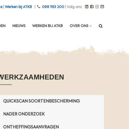
e
te
|
Werken bij ATKB
|
088 1153 200
| Volg ons:
v
e
r
DEN
NIEUWS
WERKEN BIJ ATKB
OVER ONS
o
n
t
r
e
i
n
i
WERKZAAMHEDEN
g
e
n
QUICKSCAN SOORTENBESCHERMING
d
e
NADER ONDERZOEK
s
t
ONTHEFFINGSAANVRAGEN
o