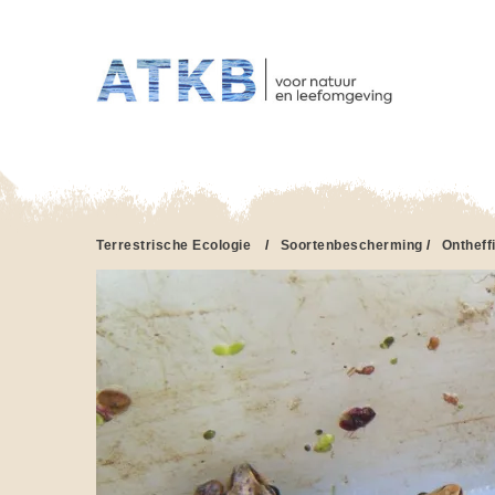
HO
Overslaan
en
naar
de
inhoud
gaan
Terrestrische Ecologie
/
Soortenbescherming
/
Ontheff