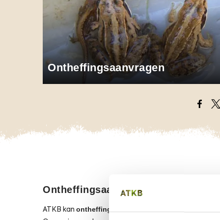
Ontheffingsaanvragen
Opens
O
Ontheffingsaanvragen
ontheffingen soortenbescherming
ATKB kan
en verg