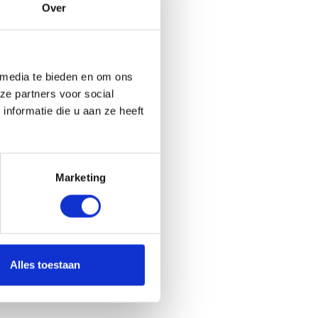
o
Over
r
t
p
l
 media te bieden en om ons
a
ze partners voor social
a
nformatie die u aan ze heeft
t
s
e
n
Marketing
i
n
Z
u
i
Alles toestaan
d
-
H
o