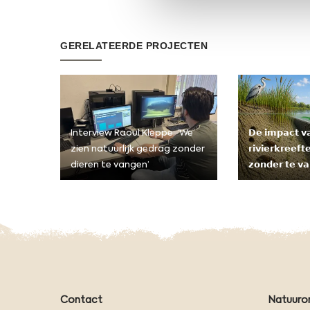
GERELATEERDE PROJECTEN
Interview Raoul Kleppe: ‘We
𝗗𝗲 𝗶𝗺𝗽𝗮𝗰𝘁 𝘃
zien natuurlijk gedrag zonder
𝗿𝗶𝘃𝗶𝗲𝗿𝗸𝗿𝗲𝗲𝗳
dieren te vangen’
𝘇𝗼𝗻𝗱𝗲𝗿 𝘁𝗲 𝘃
Contact
Natuuro