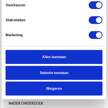
Voorkeuren
VAKGEBIED
Statistieken
TERRESTRISCHE ECOLOGIE
Marketing
DIENSTEN
ECOLOGISCHE WERKPROTOCOLLEN EN
Alles toestaan
BEGELEIDING
GEDRAGSCODES OPSTELLEN EN IMPLEMENTEREN
Selectie toestaan
INVENTARISATIE EN MONITORING
Weigeren
MONITORING EN MEETNETTEN
NADER ONDERZOEK