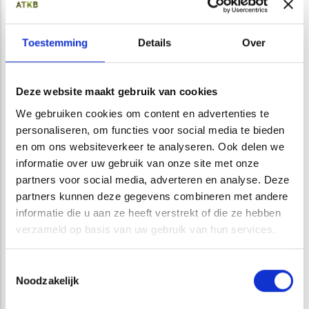
hun jongen grootbrengen.
In nauw overleg met de gemeente Leek is een plan van
Toestemming
Details
Over
aanpak opgesteld om te komen tot een werkwijze met
minimale schade voor de vleermuizen. Verspreid over het
landgoed zijn vleermuiskasten aangebracht, die kunnen
Deze website maakt gebruik van cookies
dienen als alternatieve verblijfplaats voor de vleermuizen.
We gebruiken cookies om content en advertenties te
De bomen zullen worden geveld in een periode die het minst
personaliseren, om functies voor social media te bieden
schadelijk is voor de soorten die er in verblijven; in ieder geval
en om ons websiteverkeer te analyseren. Ook delen we
buiten de kraamperiode en buiten de overwinteringstijd. Bij
informatie over uw gebruik van onze site met onze
het vellen wordt een methode gehanteerd waarmee schade
partners voor social media, adverteren en analyse. Deze
aan de dieren kan worden uitgesloten.
partners kunnen deze gegevens combineren met andere
informatie die u aan ze heeft verstrekt of die ze hebben
verzameld op basis van uw gebruik van hun services.
Opens in a new window
Opens in a new window
Opens in a new window
Opens in a new window
Toestemmingsselectie
Noodzakelijk