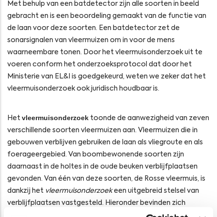
Met behulp van een batdetector zijn alle soorten in beeld
gebracht en is een beoordeling gemaakt van de functie van
de laan voor deze soorten. Een batdetector zet de
sonarsignalen van vleermuizen om in voor de mens
waarneembare tonen. Door het vleermuisonderzoek uit te
voeren conform het onderzoeksprotocol dat door het
Ministerie van EL&I is goedgekeurd, weten we zeker dat het
vleermuisonderzoek ook juridisch houdbaar is.
vleermuisonderzoek
Het
toonde de aanwezigheid van zeven
verschillende soorten vleermuizen aan. Vleermuizen die in
gebouwen verblijven gebruiken de laan als vliegroute en als
foerageergebied. Van boombewonende soorten zijn
daarnaast in de holtes in de oude beuken verblijfplaatsen
gevonden. Van één van deze soorten, de Rosse vleermuis, is
dankzij het
vleermuisonderzoek
een uitgebreid stelsel van
verblijfplaatsen vastgesteld. Hieronder bevinden zich
meerdere kraamkolonies, waarin de vrouwtjes gezamenlijk