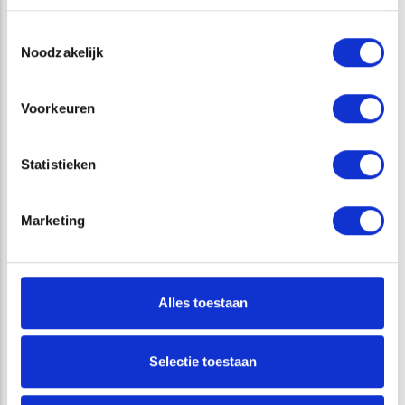
Toestemmingsselectie
Noodzakelijk
Ingetekende kabels en leidingen op de radarbeelden
Voorkeuren
Het resultaat van de virtual trenching (dieptecorrectie)
voor en na correctie is weergegeven in de onderstaande
Statistieken
afbeeldingen. Te zien is dat het diepteverloop van de kabel
of leiding nauwkeurig in beeld gebracht kan worden.
Marketing
Alles toestaan
Selectie toestaan