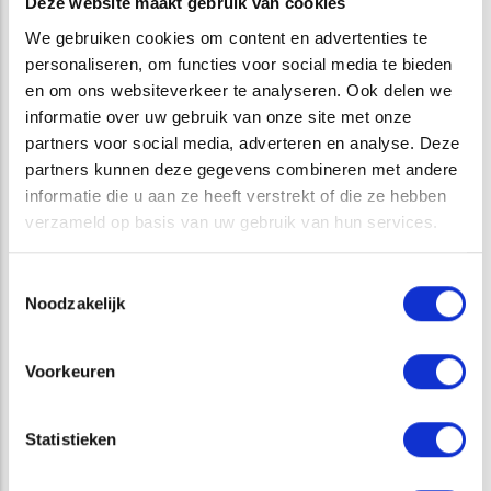
Deze website maakt gebruik van cookies
De apparatuur van ATKB meet met tien zend-en
We gebruiken cookies om content en advertenties te
ontvangstantennes die parallel gemonteerd zijn en in
personaliseren, om functies voor social media te bieden
wandeltempo over het te meten veld worden de refelcties
en om ons websiteverkeer te analyseren. Ook delen we
geprojecteerd op een AHN kaart. Opvallend is het contrast
informatie over uw gebruik van onze site met onze
tussen de zeer sterke reflecties in het noordelijke en de zeer
partners voor social media, adverteren en analyse. Deze
zwakke reflecties in het zuidelijke deel. De grens tussen
partners kunnen deze gegevens combineren met andere
beide gebieden markeert tevens de grens tussen de twee
informatie die u aan ze heeft verstrekt of die ze hebben
delen van de kleiput die op verschillende momenten
verzameld op basis van uw gebruik van hun services.
gedempt zijn. dat verschil kan alleen stoelen op de
verschillende aard van materialen die voor het dempen
Toestemmingsselectie
gebruikt zijn................."
Noodzakelijk
Opens in a new window
Opens in a new window
Opens in a new window
Opens in a new window
Voorkeuren
Statistieken