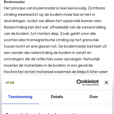
Bodemradar
Het principe van bodemradar is heel eenvoudig. Zichtbare
straling weerkaatst op de bodem maar kan er niet in
doordringen, zodat we alleen het oppervlak kunnen zien.
Radarstraling kan dat wel, afhankelijk van de samenstelling
van de bodem, tot meters diep. Zoals geldt voor alle
soorten electromagnetische straling op het grensvlak
tussen lucht en ene glazen ruit. De bodemradar bestaat uit
een zender die radarstraling de bodem in zendt en
ontvangers die de reflecties weer opvangen. Natuurlijk
moeten de materialen in de bodem, in ons geval de
houtresten en het materiaal waarmee de kleiput later weer
gevuld werd, wel voldoende verschillend zijn om te
reflecteren. Als dat niet het geval is, valt er niets te zien,
zoals een glazen object onderwater ook nauwelijks te zien
Toestemming
Details
Over
is.
Onderzoek van het terrein