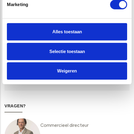
VAKGEBIED
Marketing
GEOFYSISCH ONDERZOEK
Alles toestaan
DIENSTEN
Selectie toestaan
GEOFYSISCH ONDERZOEK
Weigeren
GRONDRADAR ONDERSTEUNING ARCHEOLOGIE
VRAGEN?
Commercieel directeur