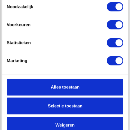
Toestemmingsselectie
Noodzakelijk
Voorkeuren
Statistieken
Interview Raoul Kleppe: ‘We zien natuurlijk gedrag
zonder dieren te vangen’
Marketing
Alles toestaan
VRAGEN?
Selectie toestaan
Tim Vriese
Senior Specialistisch Adviseur
Weigeren
Aquatische Ecologie