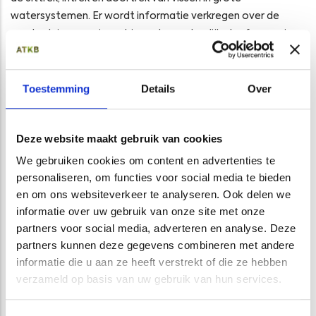
watersystemen. Er wordt informatie verkregen over de
verplaatsing van vissen binnen hun natuurlijke leefomgeving.
Vismigratie is belangrijk voor de voortplanting van veel
vissoorten omdat zij in andere wateren paaien dan waar ze
Toestemming
Details
Over
als volwassen vis leven. Vismigratieonderzoek voeren we op
verschillende manieren uit. We kijken naar het aanbod van
Deze website maakt gebruik van cookies
vissen maar ook kunnen we vissen voorzien van zenders om
ze zo te volgen via telemetrische systemen. ATKB helpt
We gebruiken cookies om content en advertenties te
waterbeheerders bij inzicht in knelpunten voor migrerende
personaliseren, om functies voor social media te bieden
vissen.
en om ons websiteverkeer te analyseren. Ook delen we
informatie over uw gebruik van onze site met onze
partners voor social media, adverteren en analyse. Deze
partners kunnen deze gegevens combineren met andere
GERELATEERDE PROJECTEN
informatie die u aan ze heeft verstrekt of die ze hebben
verzameld op basis van uw gebruik van hun services.