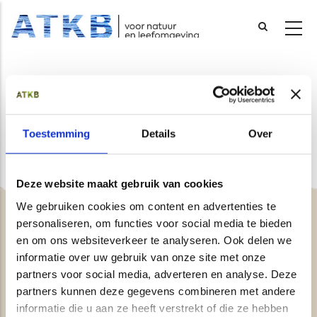
Overslaan
en
naar
Bodem & Water
de
inhoud
Toestemming
Details
Over
gaan
Deze website maakt gebruik van cookies
We gebruiken cookies om content en advertenties te
personaliseren, om functies voor social media te bieden
en om ons websiteverkeer te analyseren. Ook delen we
Contact
informatie over uw gebruik van onze site met onze
partners voor social media, adverteren en analyse. Deze
Over ons
partners kunnen deze gegevens combineren met andere
Vacatures
informatie die u aan ze heeft verstrekt of die ze hebben
Fraudewaarschuwing