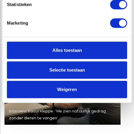
Statistieken
Marketing
GERELATEERDE PROJECTEN
Alles toestaan
Selectie toestaan
Weigeren
Interview Raoul Kleppe: ‘We zien natuurlijk gedrag
zonder dieren te vangen’