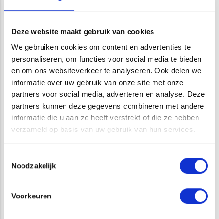
ATKB heeft kennis van en ervaring met het in eigen huis
Deze website maakt gebruik van cookies
vervaardigen, repareren, ontwerpen en aanpassen van
netten waardoor maatwerk altijd mogelijk is. Alle
We gebruiken cookies om content en advertenties te
onderzoeksnetten worden jaarlijks grondig nagekeken,
personaliseren, om functies voor social media te bieden
specificaties worden nagemeten en indien nodig hersteld.
en om ons websiteverkeer te analyseren. Ook delen we
informatie over uw gebruik van onze site met onze
partners voor social media, adverteren en analyse. Deze
partners kunnen deze gegevens combineren met andere
informatie die u aan ze heeft verstrekt of die ze hebben
verzameld op basis van uw gebruik van hun services.
Toestemmingsselectie
Noodzakelijk
Voorkeuren