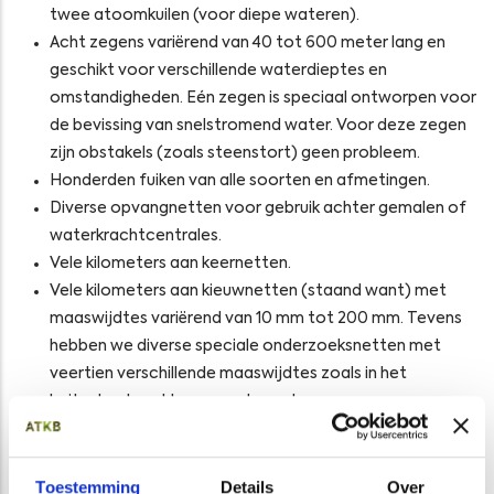
twee atoomkuilen (voor diepe wateren).
Acht zegens variërend van 40 tot 600 meter lang en
geschikt voor verschillende waterdieptes en
omstandigheden. Eén zegen is speciaal ontworpen voor
de bevissing van snelstromend water. Voor deze zegen
zijn obstakels (zoals steenstort) geen probleem.
Honderden fuiken van alle soorten en afmetingen.
Diverse opvangnetten voor gebruik achter gemalen of
waterkrachtcentrales.
Vele kilometers aan keernetten.
Vele kilometers aan kieuwnetten (staand want) met
maaswijdtes variërend van 10 mm tot 200 mm. Tevens
hebben we diverse speciale onderzoeksnetten met
veertien verschillende maaswijdtes zoals in het
buitenland veel toegepast worden.
Diverse elektrovisapparaten.
Leefnetten, schepnetten, kornetten,
broed/larvennetten etc.
Toestemming
Details
Over