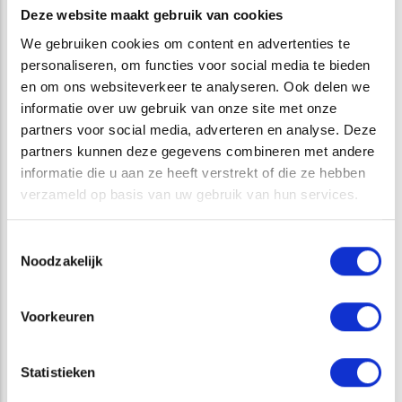
Deze website maakt gebruik van cookies
We gebruiken cookies om content en advertenties te
personaliseren, om functies voor social media te bieden
en om ons websiteverkeer te analyseren. Ook delen we
informatie over uw gebruik van onze site met onze
CATEGORIE
partners voor social media, adverteren en analyse. Deze
partners kunnen deze gegevens combineren met andere
informatie die u aan ze heeft verstrekt of die ze hebben
TERRESTRISCHE ECOLOGIE
verzameld op basis van uw gebruik van hun services.
Toestemmingsselectie
DIENSTEN
Noodzakelijk
TERRESTRISCHE ECOLOGIE
Voorkeuren
GEBIEDSBESCHERMING
Statistieken
NATURA 2000 TOETSINGEN