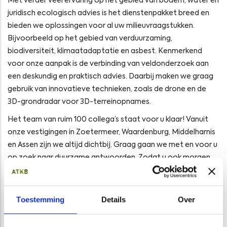
Met verder veel ervaring op het gebied van bodem, water en
juridisch ecologisch advies is het dienstenpakket breed en
bieden we oplossingen voor al uw milieuvraagstukken.
Bijvoorbeeld op het gebied van verduurzaming,
biodiversiteit, klimaatadaptatie en asbest. Kenmerkend
voor onze aanpak is de verbinding van veldonderzoek aan
een deskundig en praktisch advies. Daarbij maken we graag
gebruik van innovatieve technieken, zoals de drone en de
3D-grondradar voor 3D-terreinopnames.
Het team van ruim 100 collega’s staat voor u klaar! Vanuit
onze vestigingen in Zoetermeer, Waardenburg, Middelharnis
en Assen zijn we altijd dichtbij. Graag gaan we met en voor u
op zoek naar duurzame antwoorden. Zodat u ook morgen
iets heeft aan onze adviezen van vandaag.
Toestemming
Details
Over
Opens in a new window
Opens in a new window
Opens in a new window
Opens in a new window