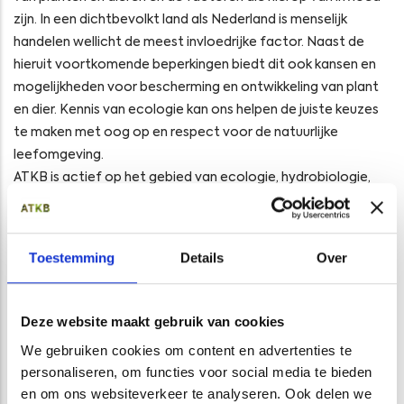
zijn. In een dichtbevolkt land als Nederland is menselijk
handelen wellicht de meest invloedrijke factor. Naast de
hieruit voortkomende beperkingen biedt dit ook kansen en
mogelijkheden voor bescherming en ontwikkeling van plant
en dier. Kennis van ecologie kan ons helpen de juiste keuzes
te maken met oog op en respect voor de natuurlijke
leefomgeving.
ATKB is actief op het gebied van ecologie, hydrobiologie,
natuurwetgeving en de certificering voor BREEAM-NL. En
sinds het samengaan met Buro Bakker in 2018 durven we
onze kennis op dit gebied zelfs uitmuntend te noemen. Onze
Toestemming
Details
Over
dienstverlening omvat zowel de uitvoering van ecologisch
veldonderzoek als advisering. Deskundige medewerkers in
combinatie met eigen materieel maken het mogelijk dat
Deze website maakt gebruik van cookies
ATKB zelfstandig, flexibel en efficiënt opereert. Onze
We gebruiken cookies om content en advertenties te
deskundige ecologische adviseurs denken met u mee en
personaliseren, om functies voor social media te bieden
helpen u graag bij het creëren van mogelijkheden en het
en om ons websiteverkeer te analyseren. Ook delen we
bieden van oplossingen.