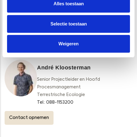
Alles toestaan
Interview Raoul Kleppe: ‘We zien natuurlijk gedrag
zonder dieren te vangen’
Selectie toestaan
Weigeren
VRAGEN?
André Kloosterman
Senior Projectleider en Hoofd
Procesmanagement
Terrestrische Ecologie
Tel.: 088-1153200
Contact opnemen