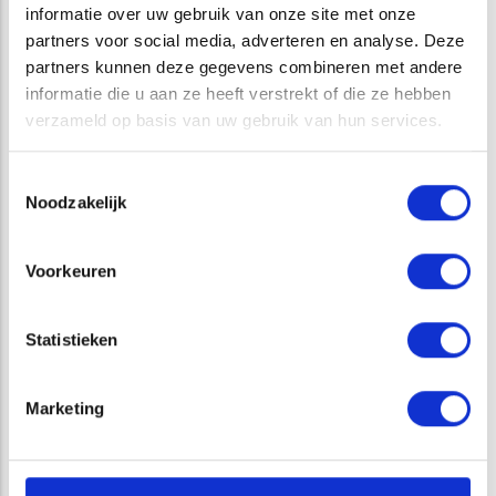
informatie over uw gebruik van onze site met onze
partners voor social media, adverteren en analyse. Deze
Heeft u een ecologisch vraagstuk? Neem dan contact op
partners kunnen deze gegevens combineren met andere
met ATKB. Wij werken graag samen met u aan efficiënte
informatie die u aan ze heeft verstrekt of die ze hebben
oplossingen met oog op en respect voor de natuurlijke
verzameld op basis van uw gebruik van hun services.
leefomgeving van plant en dier.
Toestemmingsselectie
Noodzakelijk
GERELATEERDE PROJECTEN
Voorkeuren
Statistieken
Marketing