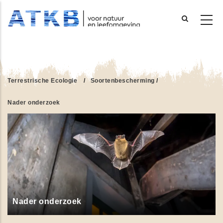
Overslaan
en
naar
de
Terrestrische Ecologie
/
Soortenbescherming
/
inhoud
gaan
Nader onderzoek
Nader onderzoek