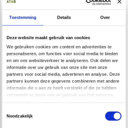
onderzoeksronden
Er is een speciale methodiek nodig met bijbehorende
Toestemming
Details
Over
apparatuur
quick scan
Na het vaststellen van potenties tijdens een
soortenbescherming
, kan nader onderzoek naar vleermuizen
Deze website maakt gebruik van cookies
plaatsvinden in het zomerhalfjaar in meerdere ronden. Het
We gebruiken cookies om content en advertenties te
onderzoek wordt ’s nachts uitgevoerd met behulp van een
personaliseren, om functies voor social media te bieden
batdetector. Dit apparaat maakt sonarsignalen hoorbaar
en om ons websiteverkeer te analyseren. Ook delen we
voor de onderzoeker. Onderzoek naar amfibieën vindt
informatie over uw gebruik van onze site met onze
plaats in het voorjaar, bij de heikikker zelfs al in maart. Op
partners voor social media, adverteren en analyse. Deze
rustige voorjaarsavonden luistert de onderzoeker naar
partners kunnen deze gegevens combineren met andere
roepende mannetjes en kan deze aan de roep tot op
informatie die u aan ze heeft verstrekt of die ze hebben
soortniveau herkennen. Ook vogels, reptielen, insecten en
verzameld op basis van uw gebruik van hun services.
andere soorten kennen hun eigen aanpak.
Toestemmingsselectie
Wij helpen u graag met uw project
Noodzakelijk
Om zeker te zijn dat nader onderzoek past binnen de