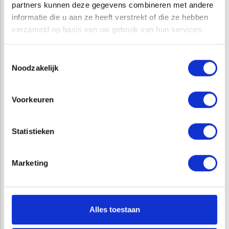
partners kunnen deze gegevens combineren met andere
toepassen van ABB en kijkt graag met u mee naar de
informatie die u aan ze heeft verstrekt of die ze hebben
mogelijkheden.
verzameld op basis van uw gebruik van hun services.
Toestemmingsselectie
GERELATEERDE PROJECTEN
Noodzakelijk
Voorkeuren
Statistieken
Marketing
Interview Raoul Kleppe: ‘We zien natuurlijk gedrag
Alles toestaan
zonder dieren te vangen’