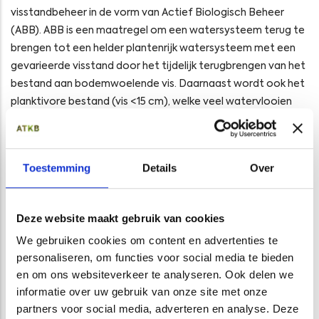
visstandbeheer in de vorm van Actief Biologisch Beheer
(ABB). ABB is een maatregel om een watersysteem terug te
brengen tot een helder plantenrijk watersysteem met een
gevarieerde visstand door het tijdelijk terugbrengen van het
bestand aan bodemwoelende vis. Daarnaast wordt ook het
planktivore bestand (vis <15 cm), welke veel watervlooien
eet, afgevist tot een tijdelijk laag niveau.
Alvorens ABB toegepast kan worden, is het noodzakelijk om
een systeemanalyse uit te voeren. Hierbij wordt gekeken in
Toestemming
Details
Over
hoeverre ABB toepasbaar is. Nagenoeg altijd zal blijken dat
ABB pas zinvol is nadat diverse andere maatregelen
genomen zijn. Hierbij kan gedacht worden aan het
Deze website maakt gebruik van cookies
terugdringen van voedingsstoffen, baggeren en
We gebruiken cookies om content en advertenties te
natuurvriendelijker inrichten. ABB is geen wondermiddel en
personaliseren, om functies voor social media te bieden
ook geen manier om goedkoop aan de doelstellingen van de
en om ons websiteverkeer te analyseren. Ook delen we
Kaderrichtlijn Water te voldoen. Wel kan het een goede
informatie over uw gebruik van onze site met onze
aanvulling zijn om het effect van andere maatregelen te
partners voor social media, adverteren en analyse. Deze
verhogen. ATKB heeft veel ervaring met het succesvol