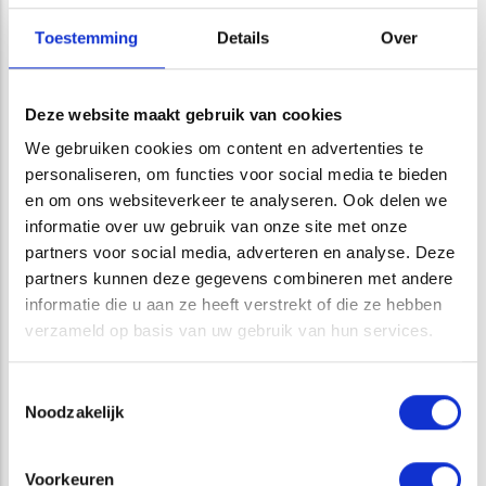
Toestemming
Details
Over
Deze website maakt gebruik van cookies
Voorbeeld orthofoto vanaf 50 meter hoogte
We gebruiken cookies om content en advertenties te
Onderin de foto is een paspunt zichtbaar (wit vlak met
personaliseren, om functies voor social media te bieden
zwarte stip), waarmee de georeferentie van de luchtfoto's
en om ons websiteverkeer te analyseren. Ook delen we
wordt uitgevoerd.
informatie over uw gebruik van onze site met onze
partners voor social media, adverteren en analyse. Deze
In onderstaande afbeelding is het verschil in resolutie te zien
partners kunnen deze gegevens combineren met andere
tussen vrij verkrijgbare luchtfoto's en dronefotografie. Wilt
informatie die u aan ze heeft verstrekt of die ze hebben
u meer informatie, neem gerust
contact
met ons op.
verzameld op basis van uw gebruik van hun services.
Toestemmingsselectie
Noodzakelijk
Voorkeuren