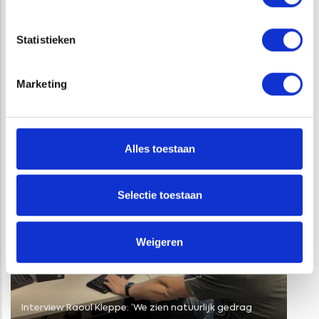
Statistieken
Marketing
GERELATEERDE PROJECTEN
Alles toestaan
Selectie toestaan
Weigeren
Interview Raoul Kleppe: ‘We zien natuurlijk gedrag