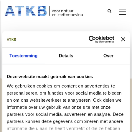
Overslaan
en
naar
Bodem & Water
de
inhoud
Toestemming
Details
Over
gaan
Deze website maakt gebruik van cookies
We gebruiken cookies om content en advertenties te
personaliseren, om functies voor social media te bieden
en om ons websiteverkeer te analyseren. Ook delen we
Contact
informatie over uw gebruik van onze site met onze
partners voor social media, adverteren en analyse. Deze
Over ons
partners kunnen deze gegevens combineren met andere
Vacatures
informatie die u aan ze heeft verstrekt of die ze hebben
Fraudewaarschuwing