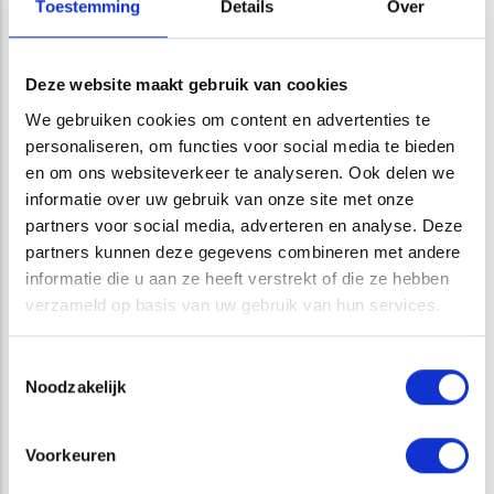
Toestemming
Details
Over
inhoud van de
Waterwet
en het hieruit voortvloeiende
Waterbesluit en de Waterregeling. We zijn bekend met
diverse keuren en hebben contacten bij waterschappen en
Deze website maakt gebruik van cookies
hoogheemraden. Daarnaast zijn wij op de hoogte van de
nieuwste normeringen en waterkwaliteitseisen voor de
We gebruiken cookies om content en advertenties te
personaliseren, om functies voor social media te bieden
diverse soorten wateren.
en om ons websiteverkeer te analyseren. Ook delen we
informatie over uw gebruik van onze site met onze
ATKB kan voor u de watertoetsprocedure doorlopen.
partners voor social media, adverteren en analyse. Deze
Allereerst kunnen wij voor u nagaan of uw ontwikkeling een
partners kunnen deze gegevens combineren met andere
significant effect kan hebben op de waterhuishouding en of
informatie die u aan ze heeft verstrekt of die ze hebben
een watertoets überhaupt vereist is. Wij kunnen de
verzameld op basis van uw gebruik van hun services.
overleggen met de waterschappen en hoogheemraden
voeren. Tevens kunnen wij de achterliggende onderzoeken,
Toestemmingsselectie
zoals doorlatendheidsonderzoeken of
Noodzakelijk
(water)bodemonderzoeken, uitvoeren of faciliteren.
Eventueel verplichte watervergunningen kunnen wij voor u
aanvragen. Tenslotte kunnen wij voor u de waterparagrafen
Voorkeuren
(uitkomst van de watertoets) opstellen. Kortom: het hele