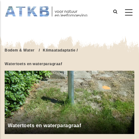
Overslaan
en
naar
de
Bodem & Water
/
Klimaatadaptatie
/
inhoud
gaan
Watertoets en waterparagraaf
Watertoets en waterparagraaf