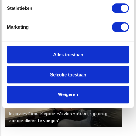
proces rondom de waterhuishouding kan door ons worden
Statistieken
uitgevoerd.
Marketing
GERELATEERDE PROJECTEN
Alles toestaan
Selectie toestaan
Weigeren
Interview Raoul Kleppe: ‘We zien natuurlijk gedrag
zonder dieren te vangen’