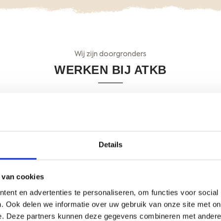
Wij zijn doorgronders
WERKEN BIJ ATKB
s; een van nature nieuwsgierige teamplayer met een down-to-
negen tot vijf mentaliteit. En een goed gevoel voor humor.
 samenwerking bouwen wij aan een robuuste in inspirerende o
Details
op
www.werkenbijatkb.nl
.
lopen bij ATKB?
Hier
lees je hoe je een stage-aanvraag bij on
 van cookies
ent en advertenties te personaliseren, om functies voor social
. Ook delen we informatie over uw gebruik van onze site met on
e. Deze partners kunnen deze gegevens combineren met andere i