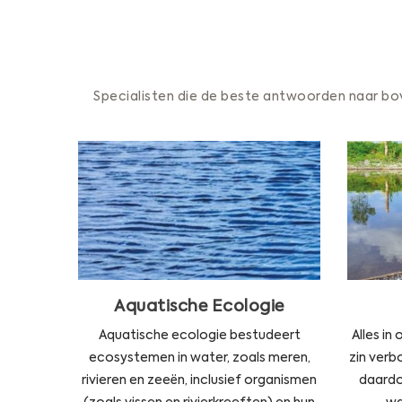
Specialisten die de beste antwoorden naar bo
Aquatische Ecologie
Wij adviseren over vissen,
kreeften, water- en
gro
oeverplanten. Vragen over
bijvoorbeeld exoten, bijvangst,
Aquatische Ecologie
vismigratie, visplannen, actief
biologisch beheer,
Aquatische ecologie bestudeert
Alles in
natuurvriendelijke oevers en
ecosystemen in water, zoals meren,
zin ver
visvriendelijkheid beantwoorden
rivieren en zeeën, inclusief organismen
daardo
wij graag.