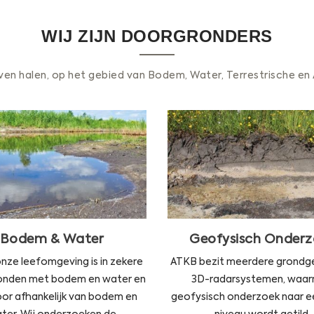
WIJ ZIJN DOORGRONDERS
ven halen, op het gebied van Bodem, Water, Terrestrische e
Geofysisch Onderz
Bodem & Water
Wij kijken met geofy
Bodem en water spelen een
onderzoek wat de staat va
te rol bij gebiedsinrichting en
bodem is, waar kabe
–beheer in Nederland.
leidingen liggen, waar de 
ATKB adviseert op het gebied
Bodem & Water
Geofysisch Onderz
ruimte is en of er obstake
van bodem, waterbodem en
holle ruimten aanwezig 
grond-, regen- en
 onze leefomgeving is in zekere
ATKB bezit meerdere grond
oppervlaktewater.
LEES VE
bonden met bodem en water en
3D-radarsystemen, waa
LEES VERDER
or afhankelijk van bodem en
geofysisch onderzoek naar e