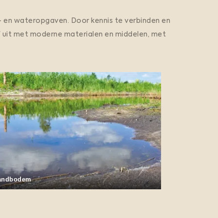
n
d
d
a
m- en wateropgaven. Door kennis te verbinden en
e
p
f uit met moderne materialen en middelen, met
t
z
a
o
t
e
i
k
e
M
e
d
i
o
r
t
e