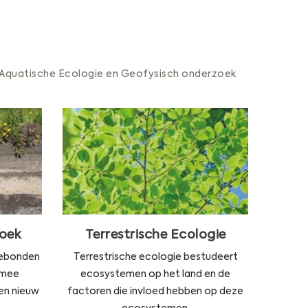
n Aquatische Ecologie en Geofysisch onderzoek
oek
Terrestrische Ecologie
sisch
Ecologisch vraagstuk? Neem
n de
contact op. Wij werken graag
ls en
samen aan efficiënte
vrije
antwoorden en oplossingen met
oek
Terrestrische Ecologie
ls of
respect voor de natuurlijke
zijn.
leefomgeving van plant en dier.
gebonden
Terrestrische ecologie bestudeert
RDER
LEES VERDER
rmee
ecosystemen op het land en de
en nieuw
factoren die invloed hebben op deze