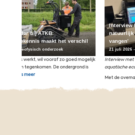
Interview Raoul Kleppe: ‘We zien
natuurlijk gedrag zonder dieren te
chil
vangen’
21 juli 2026
-
Aquatische Ecologie
mogelijk
Interview met Raoul Kleppe, medior adviseur
nd is
aquatische ecologie
Met de overname van het bedrijf KBTS…
lees meer