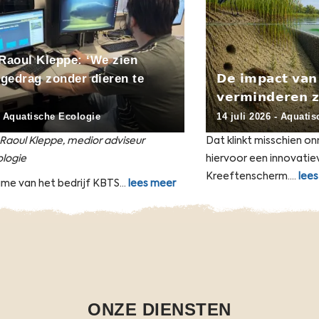
𝗗𝗲 𝗶𝗺𝗽𝗮𝗰𝘁 𝘃𝗮𝗻 𝗿𝗶𝘃𝗶𝗲𝗿𝗸𝗿𝗲𝗲𝗳𝘁𝗲𝗻
A
𝘃𝗲𝗿𝗺𝗶𝗻𝗱𝗲𝗿𝗲𝗻 𝘇𝗼𝗻𝗱𝗲𝗿 𝘁𝗲 𝘃𝗮𝗻𝗴𝗲𝗻?
g
14 juli 2026
-
Aquatische Ecologie
07
Dat klinkt misschien onmogelijk, maar ATKB heeft
ATK
hiervoor een innovatieve oplossing ontwikkeld: het
op 
Kreeftenscherm.…
lees meer
soo
ONZE DIENSTEN