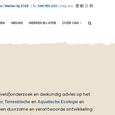
n
te
|
Werken bij ATKB
|
088 1153 200
| Volg ons:
0
2
j
DEN
NIEUWS
WERKEN BIJ ATKB
OVER ONS
u
l
i
2
0
2
6
-
T
e
 (veld)onderzoek en deskundig advies op het
r
r,
Terrestrische
Aquatische Ecologie
en
en
r
een duurzame en verantwoorde ontwikkeling
e