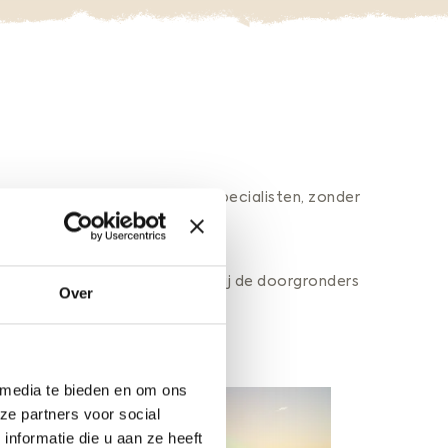
n
d
e
r
c
o
ö
earth mentaliteit. Gedreven specialisten, zonder
r
d
i
rganisatie. Meer over werken bij de doorgronders
n
Over
a
t
s doet.
o
r
 media te bieden en om ons
ze partners voor social
nformatie die u aan ze heeft