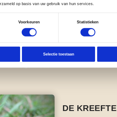
erzameld op basis van uw gebruik van hun services.
Voorkeuren
Statistieken
Teamleider / (Senior) Projectleider
Bodem
M
Selectie toestaan
DE KREEFT