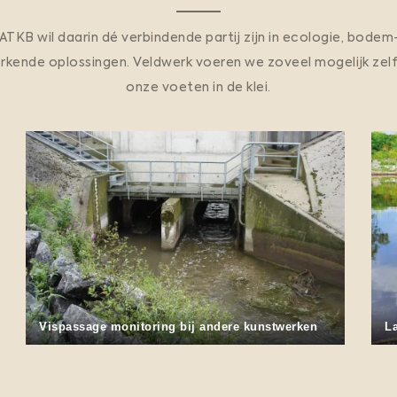
TKB wil daarin dé verbindende partij zijn in ecologie, bode
erkende oplossingen. Veldwerk voeren we zoveel mogelijk zel
r
onze voeten in de klei.
Landbodem