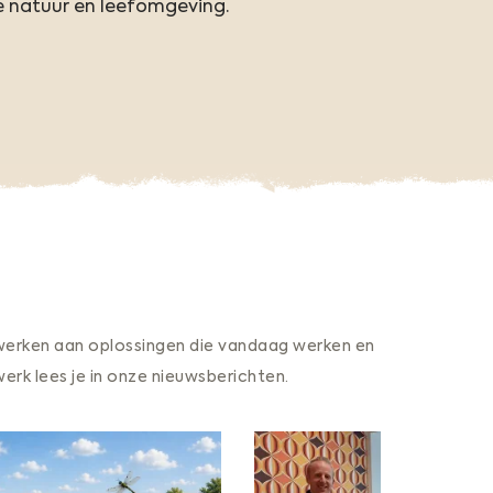
s
 natuur en leefomgeving.
t
r
i
s
c
h
e
E
c
o
l
werken aan oplossingen die vandaag werken en
o
g
k lees je in onze nieuwsberichten.
i
e
ATKB gaat i