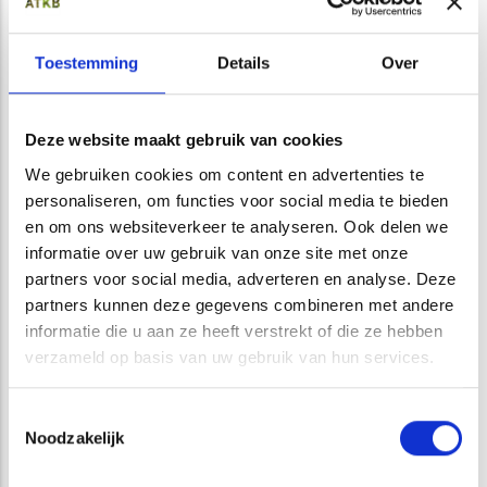
worden ingericht met automatische drukopnemers. Aan de
hand van de analyse kunnen wij een advies geven over
Toestemming
Details
Over
oplossingen voor de grondwateroverlast.
Deze website maakt gebruik van cookies
Met een breed dienstenpakket en deskundige
medewerkers kan ATKB u bijstaan bij alle aspecten van
We gebruiken cookies om content en advertenties te
personaliseren, om functies voor social media te bieden
grondwaterbeheer en aan grondwater gerelateerde
en om ons websiteverkeer te analyseren. Ook delen we
vraagstukken. In combinatie met onze praktische kijk op
informatie over uw gebruik van onze site met onze
grondwaterproblematiek kunnen wij u optimaal
partners voor social media, adverteren en analyse. Deze
ondersteunen bij het maken van de juiste keuzes en het
partners kunnen deze gegevens combineren met andere
treffen van de juiste maatregelen
.
informatie die u aan ze heeft verstrekt of die ze hebben
verzameld op basis van uw gebruik van hun services.
Bemalingsadvies en bemalingsplan
Toestemmingsselectie
Ons grondwater is een eerste levensbehoefte maar leidt
Noodzakelijk
soms ook tot overlast of onderlast. Wanneer het grondwater
zich te laag of te hoog bevindt, kan dit leiden tot schade