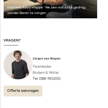
Interview Raoul Kleppe: ‘We zien natuurlijk gedrag
zonder dieren te vangen’
VRAGEN?
Jorgen van Nispen
Teamleider
Bodem & Water
Tel: 088-1153200
Offerte aanvragen